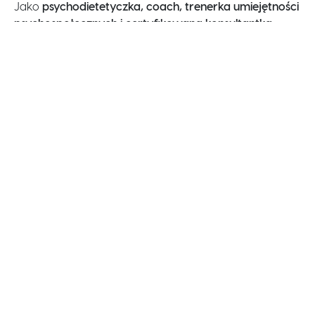
Jako
psychodietetyczka, coach, trenerka umiejętności
psychospołecznych i certyfikowana konsultantka
Harrison Assessments
korzystam z różnorodnych
narzędzi, aby wspierać Cię jak najlepiej w osiąganiu
Twoich celów.
Pokazuję, jak określać cele, konsekwentnie do nich
dążyć i osiągać satysfakcjonujące, trwałe efekty.
DOBROSTAN TO SŁOWO KLUCZ. Coś, co przyświeca
mojej pracy, jest zawsze z tyłu głowy.
poznajmy się lepiej