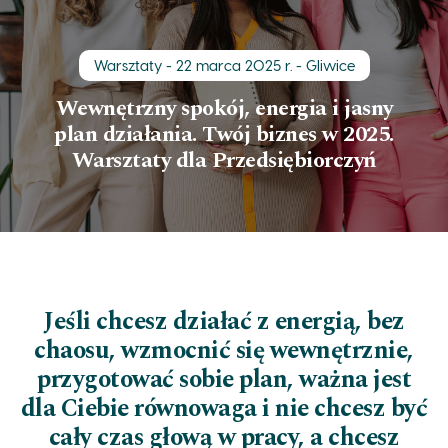
Skip to main content
Warsztaty - 22 marca 2025 r. - Gliwice
Wewnętrzny spokój, energia i jasny
plan działania. Twój biznes w 2025.
Warsztaty dla Przedsiębiorczyń
Jeśli chcesz działać z energią, bez
chaosu, wzmocnić się wewnętrznie,
przygotować sobie plan, ważna jest
dla Ciebie równowaga i nie chcesz być
cały czas głową w pracy, a chcesz