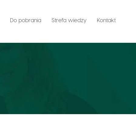
Do pobrania
Strefa wiedzy
Kontakt
sychodietetyczne