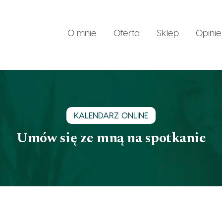
O mnie
Oferta
Sklep
Opinie
ozwój w zgodzie ze sobą – life coaching
Konsultacje p
oaching biznesowy
KALENDARZ ONLINE
Umów się ze mną na spotkanie
arsztaty dla przedsiębiorczyń